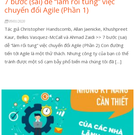
7 bước (sai) dễ “làm rối tung” việc
chuyển đổi Agile (Phần 1)
09/01/2020
Tác giả Christopher Handscomb, Allan Jaenicke, Khushpreet
Kaur, Belkis Vasquez-McCall và Ahmad Zaidi >> 7 bước (sai)
dễ “làm rối tung” việc chuyển đổi Agile (Phần 2) Con đường
tiến tới Agile là một thử thách. Nhưng công ty của bạn có thể
tránh được một số cạm bẫy phổ biến mà chúng tôi đã […]