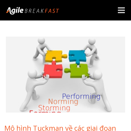
Toggle
naviga
Mô hình Tuckman về các giai đoạn