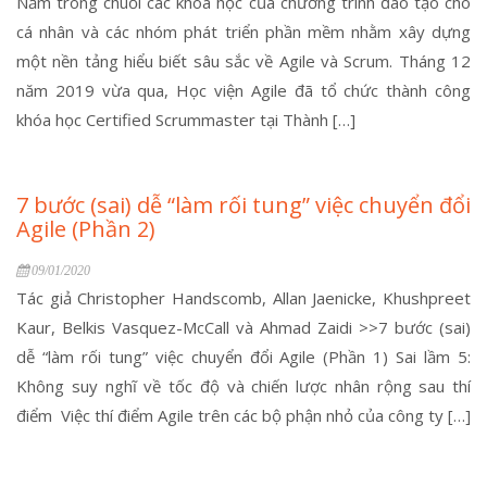
Nằm trong chuỗi các khóa học của chương trình đào tạo cho
cá nhân và các nhóm phát triển phần mềm nhằm xây dựng
một nền tảng hiểu biết sâu sắc về Agile và Scrum. Tháng 12
năm 2019 vừa qua, Học viện Agile đã tổ chức thành công
khóa học Certified Scrummaster tại Thành […]
7 bước (sai) dễ “làm rối tung” việc chuyển đổi
Agile (Phần 2)
09/01/2020
Tác giả Christopher Handscomb, Allan Jaenicke, Khushpreet
Kaur, Belkis Vasquez-McCall và Ahmad Zaidi >>7 bước (sai)
dễ “làm rối tung” việc chuyển đổi Agile (Phần 1) Sai lầm 5:
Không suy nghĩ về tốc độ và chiến lược nhân rộng sau thí
điểm Việc thí điểm Agile trên các bộ phận nhỏ của công ty […]