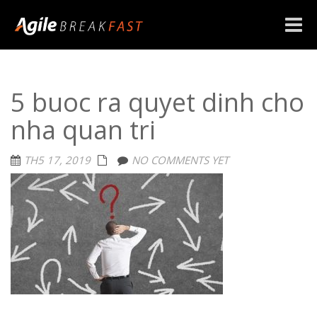
Toggle
naviga
5 buoc ra quyet dinh cho
nha quan tri
TH5 17, 2019
NO COMMENTS YET