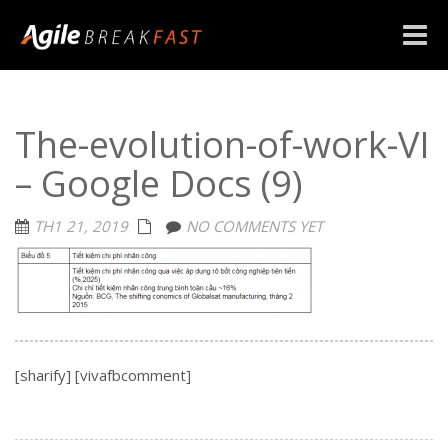
Toggle
naviga
The-evolution-of-work-VI
– Google Docs (9)
TH1 21, 2019
NO COMMENTS YET
[sharify] [vivafbcomment]