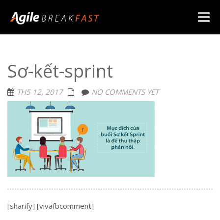
Toggle
naviga
Sơ-kết-sprint
TH5 12, 2017
NO COMMENTS YET
[sharify] [vivafbcomment]