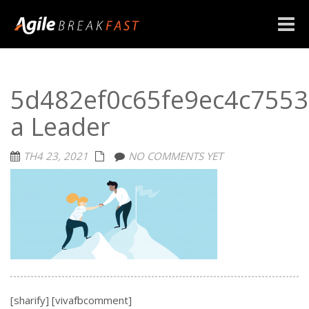
Toggle
naviga
5d482ef0c65fe9ec4c7553
a Leader
TH4 23, 2021
NO COMMENTS YET
[sharify] [vivafbcomment]