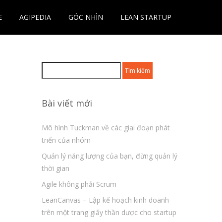
E
AGIPEDIA
GÓC NHÌN
LEAN STARTUP
Tìm
kiếm
cho:
Bài viết mới
Mô hình Tuckman về các giai đoạn phát
triển của nhóm
Quản lý năng lượng của bạn, đừng quản lý
thời gian
Agile không phải Scrum
LeanCanvas – Lập kế hoạch kinh doanh
trên một trang giấy thần dược cho startup