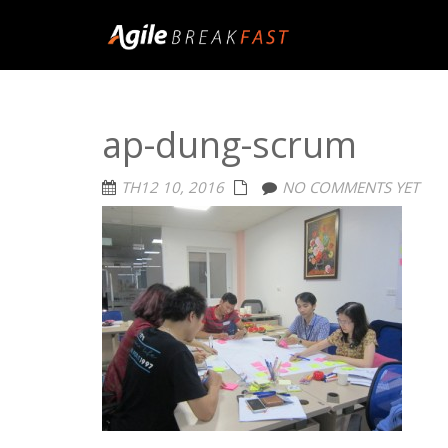
ap-dung-scrum
TH12 10, 2016
NO COMMENTS YET