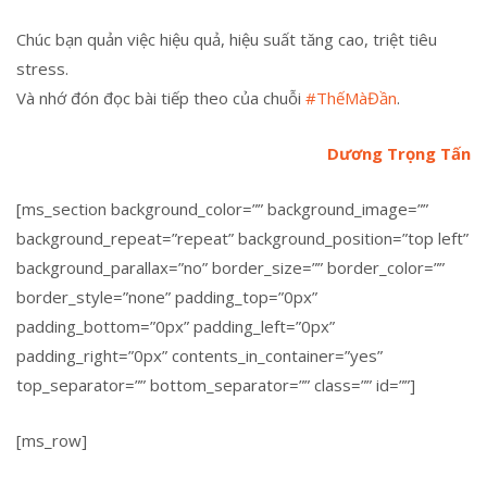
Chúc bạn quản việc hiệu quả, hiệu suất tăng cao, triệt tiêu
stress.
Và nhớ đón đọc bài tiếp theo của chuỗi
#ThếMàĐần
.
Dương Trọng Tấn
[ms_section background_color=”” background_image=””
background_repeat=”repeat” background_position=”top left”
background_parallax=”no” border_size=”” border_color=””
border_style=”none” padding_top=”0px”
padding_bottom=”0px” padding_left=”0px”
padding_right=”0px” contents_in_container=”yes”
top_separator=”” bottom_separator=”” class=”” id=””]
[ms_row]