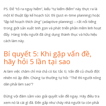
PS. Để “tỏ ra nguy hiểm”, kiểu “tự kiểm điểm” này thực ra là
một kĩ thuật lập kế hoạch tức thì (Just-in-time planning) hoặc
“lập kế hoạch thích ứng” (adaptive planning) – rất nổi tiếng
trong giới sản xuất tinh gọn và phát triển phần mềm linh hoạt
đấy. Hàng triệu người đã ứng dụng thành thục và hữu hiệu
cách làm này.
Bí quyết 5: Khi gặp vấn đề,
hãy hỏi 5 lần tại sao
Ai làm việc chăm chỉ mà chả có lúc tắc tị. Vấn đề củ chuối đột
nhiên nó ập đến. Chúng ta thường tự hỏi: “Thế thì người nông
dân phải làm sao”?
Đừng vội đâm sầm vào giải quyết vấn đề ngay. Hãy điều tra
xem nó là cái gì đã. Đến gấp như cháy nhà người ta còn phải