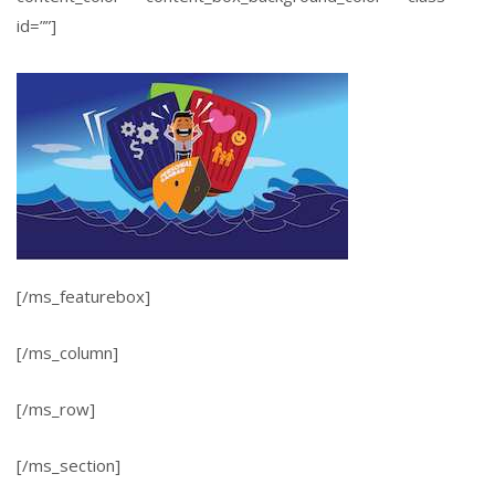
id=””]
[/ms_featurebox]
[/ms_column]
[/ms_row]
[/ms_section]