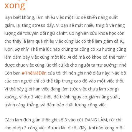
xong
Bạn biết không, làm nhiều việc một lúc sẽ khiến năng suất
giảm, lại tăng stress đấy. Vì bạn sẽ mất nhiều thì giờ và năng
lượng để “chuyển đổi ngữ cảnh”. Có nghiên cứu khoa học còn
cho thấy là làm quá nhiều việc cùng lúc có thể làm giảm cả IQ
luôn. Sợ nhỉ? Thế mà lúc nào chúng ta cũng có xu hướng cũng
làm dăm bảy việc cùng một lúc. Ai đó mà có khoe có thể “cân”
được chục việc cùng lúc thì cứ kệ cho người ta “tự sướng” nhé.
Còn bạn
#ThếMàĐần
của tôi thì nên ghi nhớ điều này: Não bộ
của con người chỉ có thể tập trung cao độ vào một việc thôi.
Vì thế hãy giới hạn việc đang làm (tức việc chưa làm xong)
xuống, ví dụ: 3 việc thôi, để tránh nguy cơ giảm năng suất,
tránh căng thẳng, và đảm bảo chất lượng công việc.
Cách làm đơn giản thôi: ghi số 3 vào cột ĐANG LÀM, rồi chỉ
cho phép 3 công việc được dán ở cột đấy. Khi nào xong một