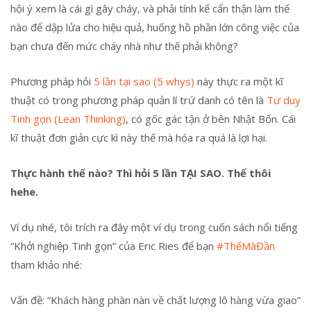
hội ý xem là cái gì gây cháy, và phải tính kế cẩn thận làm thế
nào để dập lửa cho hiệu quả, huống hồ phần lớn công việc của
bạn chưa đến mức cháy nhà như thế phải không?
Phương pháp hỏi
5 lần tại sao (5 whys)
này thực ra một kĩ
thuật có trong phương pháp quản lí trứ danh có tên là
Tư duy
Tinh gọn (Lean Thinking)
, có gốc gác tận ở bên Nhật Bổn. Cái
kĩ thuật đơn giản cực kì này thế mà hóa ra quá là lợi hại.
Thực hành thế nào? Thì hỏi 5 lần TẠI SAO. Thế thôi
hehe.
Ví dụ nhé, tôi trích ra đây một ví dụ trong cuốn sách nổi tiếng
“Khởi nghiệp Tinh gọn” của Eric Ries để bạn
#ThếMàĐần
tham khảo nhé:
Vấn đề: “Khách hàng phàn nàn về chất lượng lô hàng vừa giao”