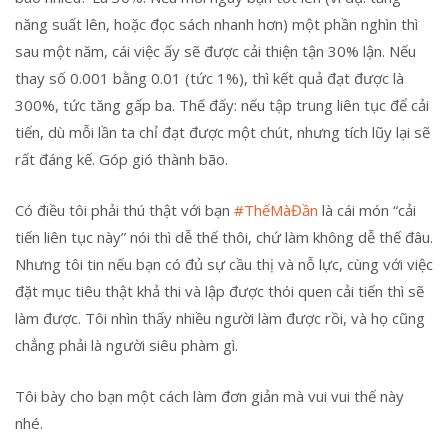
năng suất lên, hoặc đọc sách nhanh hơn) một phần nghìn thì
sau một năm, cái việc ấy sẽ được cải thiện tận 30% lận. Nếu
thay số 0.001 bằng 0.01 (tức 1%), thì kết quả đạt được là
300%, tức tăng gấp ba. Thế đấy: nếu tập trung liên tục để cải
tiến, dù mỗi lần ta chỉ đạt được một chút, nhưng tích lũy lại sẽ
rất đáng kế. Góp gió thành bão.
Có điều tôi phải thú thật với bạn
#ThếMàĐần
là cái món “cải
tiến liên tục này” nói thì dễ thế thôi, chứ làm không dễ thế đâu.
Nhưng tôi tin nếu bạn có đủ sự cầu thị và nỗ lực, cùng với việc
đặt mục tiêu thật khả thi và lập được thói quen cải tiến thì sẽ
làm được. Tôi nhìn thấy nhiều người làm được rồi, và họ cũng
chẳng phải là người siêu phàm gì.
Tôi bày cho bạn một cách làm đơn giản mà vui vui thế này
nhé.