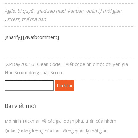
Agile
bí quyết
glad sad mad
kanban
quản lý thời gian
stress
thế mà đần
[sharify] [vivafbcomment]
[XPDay20016] Clean Code – Viết code như một chuyên gia
Học Scrum đúng chất Scrum
Tìm
kiếm
cho:
Bài viết mới
Mô hình Tuckman về các giai đoạn phát triển của nhóm
Quản lý năng lượng của bạn, đừng quản lý thời gian