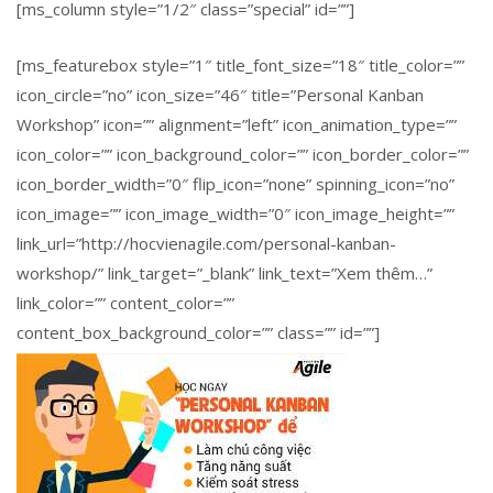
[ms_column style=”1/2″ class=”special” id=””]
[ms_featurebox style=”1″ title_font_size=”18″ title_color=””
icon_circle=”no” icon_size=”46″ title=”Personal Kanban
Workshop” icon=”” alignment=”left” icon_animation_type=””
icon_color=”” icon_background_color=”” icon_border_color=””
icon_border_width=”0″ flip_icon=”none” spinning_icon=”no”
icon_image=”” icon_image_width=”0″ icon_image_height=””
link_url=”http://hocvienagile.com/personal-kanban-
workshop/” link_target=”_blank” link_text=”Xem thêm…”
link_color=”” content_color=””
content_box_background_color=”” class=”” id=””]