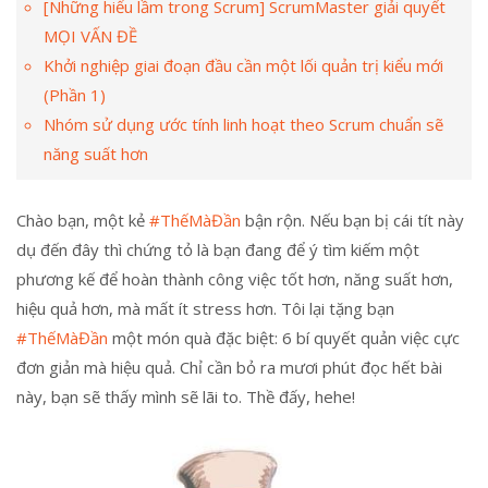
[Những hiểu lầm trong Scrum] ScrumMaster giải quyết
MỌI VẤN ĐỀ
Khởi nghiệp giai đoạn đầu cần một lối quản trị kiểu mới
(Phần 1)
Nhóm sử dụng ước tính linh hoạt theo Scrum chuẩn sẽ
năng suất hơn
Chào bạn, một kẻ
#ThếMàĐần
bận rộn. Nếu bạn bị cái tít này
dụ đến đây thì chứng tỏ là bạn đang để ý tìm kiếm một
phương kế để hoàn thành công việc tốt hơn, năng suất hơn,
hiệu quả hơn, mà mất ít stress hơn. Tôi lại tặng bạn
#ThếMàĐần
một món quà đặc biệt: 6 bí quyết quản việc cực
đơn giản mà hiệu quả. Chỉ cần bỏ ra mươi phút đọc hết bài
này, bạn sẽ thấy mình sẽ lãi to. Thề đấy, hehe!