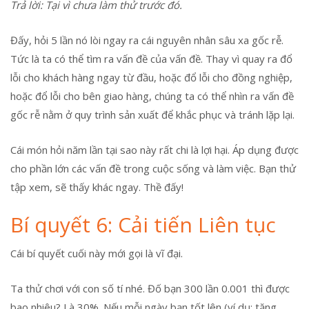
Trả lời: Tại vì chưa làm thử trước đó.
Đấy, hỏi 5 lần nó lòi ngay ra cái nguyên nhân sâu xa gốc rễ.
Tức là ta có thể tìm ra vấn đề của vấn đề. Thay vì quay ra đổ
lỗi cho khách hàng ngay từ đầu, hoặc đổ lỗi cho đồng nghiệp,
hoặc đổ lỗi cho bên giao hàng, chúng ta có thể nhìn ra vấn đề
gốc rễ nằm ở quy trình sản xuất để khắc phục và tránh lặp lại.
Cái món hỏi năm lần tại sao này rất chi là lợi hại. Áp dụng được
cho phần lớn các vấn đề trong cuộc sống và làm việc. Bạn thử
tập xem, sẽ thấy khác ngay. Thề đấy!
Bí quyết 6: Cải tiến Liên tục
Cái bí quyết cuối này mới gọi là vĩ đại.
Ta thử chơi với con số tí nhé. Đố bạn 300 lần 0.001 thì được
bao nhiêu? Là 30%. Nếu mỗi ngày bạn tốt lên (ví dụ: tăng