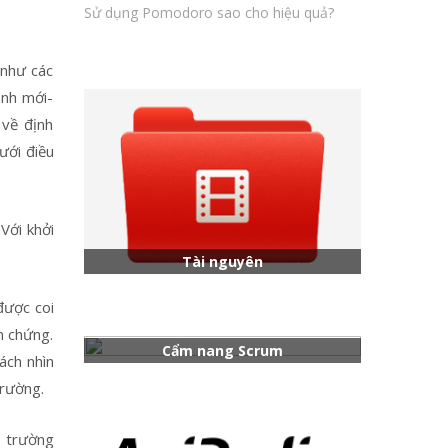
Sử dụng Pomodoro sao cho hiệu quả?
 như các
ành mới-
 về định
ưới điều
Với khởi
Tài nguyên
 được coi
m chứng.
Cẩm nang Scrum
ách nhìn
trường.
ị trường