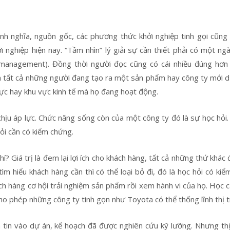
nh nghĩa, nguồn gốc, các phương thức khởi nghiệp tinh gọi cũng
 nghiệp hiện nay. “Tầm nhìn” lý giải sự cần thiết phải có một ng
l management). Đồng thời người đọc cũng có cái nhiều đúng hơn
là tất cả những người đang tạo ra một sản phẩm hay công ty mới d
vực hay khu vực kinh tế mà họ đang hoạt động.
hịu áp lực. Chức năng sống còn của một công ty đó là sự học hỏi. 
hỏi cần có kiểm chứng.
hí? Giá trị là đem lại lợi ích cho khách hàng, tất cả những thứ khác
tìm hiểu khách hàng cần thì có thể loại bỏ đi, đó là học hỏi có kiể
h hàng cơ hội trải nghiệm sản phẩm rồi xem hành vi của họ. Học c
cho phép những công ty tinh gọn như Toyota có thể thống lĩnh thị 
ềm tin vào dự án, kế hoạch đã được nghiên cứu kỹ lưỡng. Nhưng th