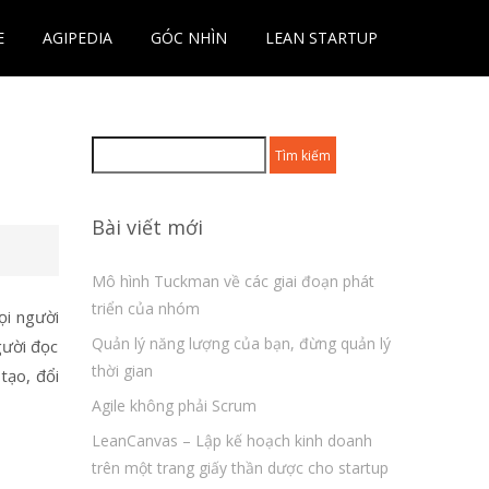
E
AGIPEDIA
GÓC NHÌN
LEAN STARTUP
Tìm
kiếm
cho:
Bài viết mới
Mô hình Tuckman về các giai đoạn phát
triển của nhóm
ọi người
Quản lý năng lượng của bạn, đừng quản lý
gười đọc
thời gian
tạo, đổi
Agile không phải Scrum
LeanCanvas – Lập kế hoạch kinh doanh
trên một trang giấy thần dược cho startup