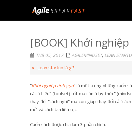
[BOOK] Khởi nghiệp 
TH8 05, 2017
AGILEMINDSET
,
LEAN STARTU
Lean startup là gì?
“
Khởi nghiệp tinh gọn
” là một trong những cuốn sá
các “chiêu” (toolset) tốt mà còn “dạy thức” (minds
thay đổi “cách nghĩ” mà còn giúp thay đổi cả “các
mới và cách tân liên tục.
Cuốn sách được chia làm 3 phần chính: