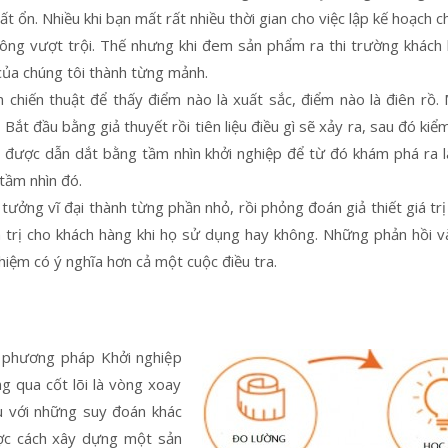
t ổn. Nhiều khi bạn mất rất nhiều thời gian cho việc lập kế hoạch ch
công vượt trội. Thế nhưng khi đem sản phẩm ra thi trường khách
ủa chúng tôi thành từng mảnh.
chiến thuật để thấy điểm nào là xuất sắc, điểm nào là điên rồ.
t đầu bằng giả thuyết rồi tiên liệu điều gì sẽ xảy ra, sau đó kiểm
p được dẫn dắt bằng tầm nhìn khởi nghiệp để từ đó khám phá ra 
tầm nhìn đó.
 tưởng vĩ đại thành từng phần nhỏ, rồi phỏng đoán giả thiết giá trị
 trị cho khách hàng khi họ sử dụng hay không. Những phản hồi 
hiệm có ý nghĩa hơn cả một cuộc điều tra.
a phương pháp Khởi nghiệp
g qua cốt lõi là vòng xoay
u với những suy đoán khác
ược cách xây dựng một sản