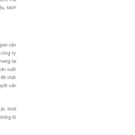
iểu, MVP
gian vận
 công ty
mang lại
sản xuất
 đề chất
uyết vấn
tắc Khởi
khổng lồ