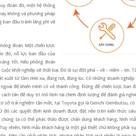
 suy đoán đó, một hệ thống
ộ hay không và phương pháp
 ban đầu tránh lãng phí về
phỏng đoán. Một chiến lược
do đó, nỗ lực ban đầu của
h càng tốt. Nếu phỏng đoán
 cuộc khởi nghiệp sẽ thất bại. Đó là sự đột phá – về – niềm – tin. T
hát xuất từ tầm nhìn xa, đúng nơi, đúng lúc. Có những doanh nghiệp
ngoài để khiến mình có vẻ thành công. Đừng để chiến lược ban đ
 cách tân để duy trì mô hình tài chính định lượng để đánh giá ngh
cơ sở trải nghiệm tận mắt, tại Toyota gọi là Genchi Gembutsu, có 
ừ đó các quyết định kinh doanh được đặt nền trên kiến thức sâ
đó, chúng ta có thể phác thảo được chân dung khách hàng, hình mẫ
Tuy nhiên, hình mẫu khách hàng là một giả thiết chứ không phải sự 
ốn. Nên cần phải phân tích, nhưng phân tích quá nhiều là nguy 