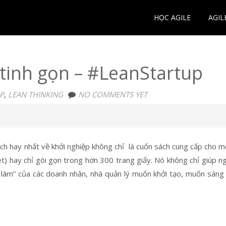
HỌC AGILE
AGIL
tinh gọn – #LeanStartup
P
,
LEAN THINKING
NO COMMENTS YET
ch hay nhất về khởi nghiệp không chỉ là cuốn sách cung cấp cho m
et) hay chỉ gói gọn trong hơn 300 trang giấy. Nó không chỉ giúp n
h làm” của các doanh nhân, nhà quản lý muốn khởi tạo, muốn sáng 