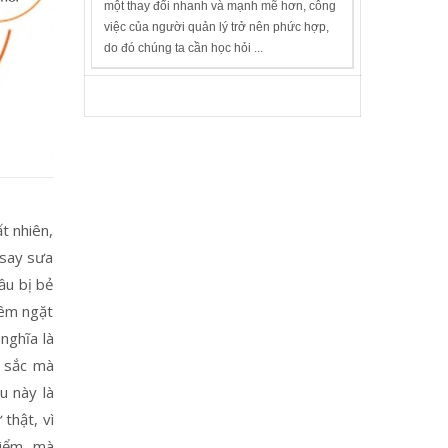
một thay đổi nhanh và mạnh mẽ hơn, công
việc của người quản lý trở nên phức hợp,
do đó chúng ta cần học hỏi ...
ất nhiên,
 say sưa
ầu bị bẻ
iêm ngặt
nghĩa là
u sắc mà
u này là
thật, vì
hiểm, mà