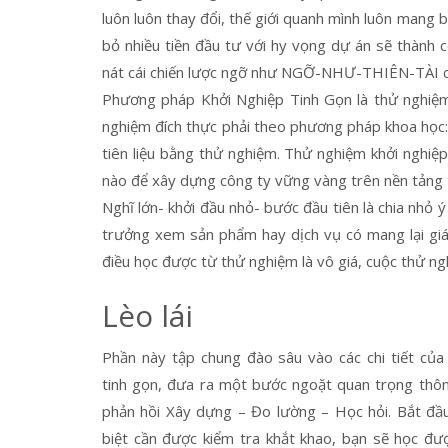
luôn luôn thay đổi, thế giới quanh mình luôn mang bấ
bỏ nhiều tiền đầu tư với hy vọng dự án sẽ thành 
nát cái chiến lược ngỡ như NGỠ-NHƯ-THIÊN-TÀI c
Phương pháp Khởi Nghiệp Tinh Gọn là thử nghiệm 
nghiệm đích thực phải theo phương pháp khoa học: Bắ
tiên liệu bằng thử nghiệm. Thử nghiệm khởi nghiệ
nào để xây dựng công ty vững vàng trên nền tảng 
Nghĩ lớn- khởi đầu nhỏ- bước đầu tiên là chia nhỏ ý
trưởng xem sản phẩm hay dịch vụ có mang lại giá
điều học được từ thử nghiệm là vô giá, cuộc thử ng
Lèo lái
Phần này tập chung đào sâu vào các chi tiết củ
tinh gọn, đưa ra một bước ngoặt quan trọng thôn
phản hồi Xây dựng – Đo lường – Học hỏi. Bắt đầ
biệt cần được kiểm tra khắt khao, bạn sẽ học đ