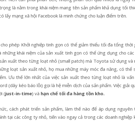
an trọng là nằm trong khái niệm mang tên sản phẩm khả dụng tối th
có lấy mạng xã hội Facebook là minh chứng cho luận điểm trên.
cho phép Khởi nghiệp tinh gọn có thể giảm thiểu tối đa tổng thời 
 những khái niệm của sản xuất tinh gọn có thể ứng dụng cho các
 sản xuất theo từng loạt nhỏ (small patch) mà Toyota sử dụng và 
những loạt sản xuất nhỏ, họ mua những máy móc đa năng, có thể 
iểm. Ưu thế lớn nhất của việc sản xuất theo từng loạt nhỏ là vấn
d (dây kéo báo lỗi) gọi là hệ miễn dịch của sản phẩm. Việc giải q
ời (
just-in-time
) và
hạn chế tối đa hàng tồn kho.
chức, cách phát triển sản phẩm, làm thế nào để áp dụng nguyên 
nh tại các công ty nhỏ, tiến vào ngay cả trong các doanh nghiệp 