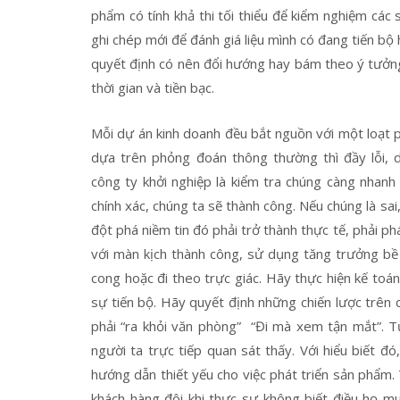
phẩm có tính khả thi tối thiểu để kiểm nghiệm các
ghi chép mới để đánh giá liệu mình có đang tiến b
quyết định có nên đổi hướng hay bám theo ý tưởng
thời gian và tiền bạc.
Mỗi dự án kinh doanh đều bắt nguồn với một loạt 
dựa trên phỏng đoán thông thường thì đầy lỗi, 
công ty khởi nghiệp là kiểm tra chúng càng nhan
chính xác, chúng ta sẽ thành công. Nếu chúng là sai,
đột phá niềm tin đó phải trở thành thực tế, phải p
với màn kịch thành công, sử dụng tăng trưởng bề 
cong hoặc đi theo trực giác. Hãy thực hiện kế toán
sự tiến bộ. Hãy quyết định những chiến lược trên 
phải “ra khỏi văn phòng” “Đi mà xem tận mắt”. T
người ta trực tiếp quan sát thấy. Với hiểu biết 
hướng dẫn thiết yếu cho việc phát triển sản phẩm. 
khách hàng đôi khi thực sự không biết điều họ mu