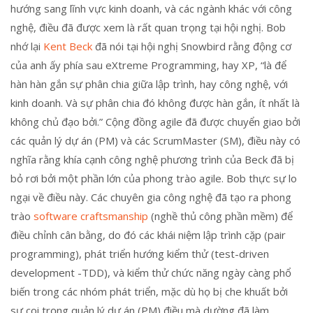
hướng sang lĩnh vực kinh doanh, và các ngành khác với công
nghệ, điều đã được xem là rất quan trọng tại hội nghị. Bob
nhớ lại
Kent Beck
đã nói tại hội nghị Snowbird rằng động cơ
của anh ấy phía sau eXtreme Programming, hay XP, “là để
hàn hàn gắn sự phân chia giữa lập trình, hay công nghệ, với
kinh doanh. Và sự phân chia đó không được hàn gắn, ít nhất là
không chủ đạo bởi.” Cộng đồng agile đã được chuyển giao bởi
các quản lý dự án (PM) và các ScrumMaster (SM), điều này có
nghĩa rằng khía cạnh công nghệ phương trình của Beck đã bị
bỏ rơi bởi một phần lớn của phong trào agile. Bob thực sự lo
ngại về điều này. Các chuyên gia công nghệ đã tạo ra phong
trào
software craftsmanship
(nghề thủ công phần mềm) để
điều chỉnh cân bằng, do đó các khái niệm lập trình cặp (pair
programming), phát triển hướng kiểm thử (test-driven
development -TDD), và kiểm thử chức năng ngày càng phổ
biến trong các nhóm phát triển, mặc dù họ bị che khuất bởi
sự coi trọng quản lý dự án (PM) điều mà dường đã làm