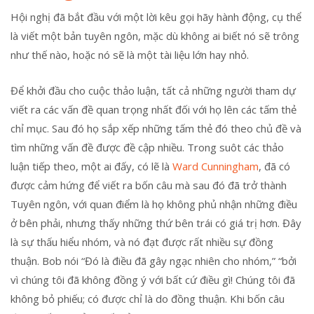
Hội nghị đã bắt đầu với một lời kêu gọi hãy hành động, cụ thể
là viết một bản tuyên ngôn, mặc dù không ai biết nó sẽ trông
như thế nào, hoặc nó sẽ là một tài liệu lớn hay nhỏ.
Để khởi đầu cho cuộc thảo luận, tất cả những người tham dự
viết ra các vấn đề quan trọng nhất đối với họ lên các tấm thẻ
chỉ mục. Sau đó họ sắp xếp những tấm thẻ đó theo chủ đề và
tìm những vấn đề được đề cập nhiều. Trong suôt các thảo
luận tiếp theo, một ai đấy, có lẽ là
Ward Cunningham
, đã có
được cảm hứng để viết ra bốn câu mà sau đó đã trở thành
Tuyên ngôn, với quan điểm là họ không phủ nhận những điều
ở bên phải, nhưng thấy những thứ bên trái có giá trị hơn. Đây
là sự thấu hiểu nhóm, và nó đạt được rất nhiều sự đồng
thuận. Bob nói “Đó là điều đã gây ngạc nhiên cho nhóm,” “bởi
vì chúng tôi đã không đồng ý với bất cứ điều gì! Chúng tôi đã
không bỏ phiếu; có được chỉ là do đồng thuận. Khi bốn câu