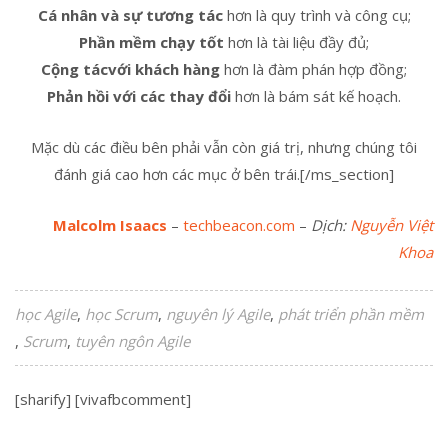
Cá nhân và sự tương tác
hơn là quy trình và công cụ;
Phần mềm chạy tốt
hơn là tài liệu đầy đủ;
Cộng tác
với khách hàng
hơn là đàm phán hợp đồng;
Phản hồi với các thay đổi
hơn là bám sát kế hoạch.
Mặc dù các điều bên phải vẫn còn giá trị, nhưng chúng tôi
đánh giá cao hơn các mục ở bên trái.[/ms_section]
Malcolm Isaacs
–
techbeacon.com
–
Dịch:
Nguyễn Việt
Khoa
học Agile
học Scrum
nguyên lý Agile
phát triển phần mềm
Scrum
tuyên ngôn Agile
[sharify] [vivafbcomment]