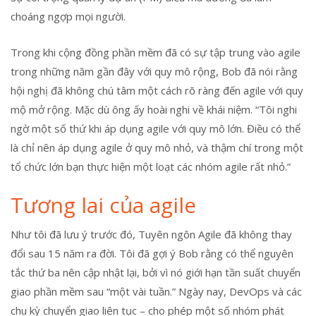
choáng ngợp mọi người.
Trong khi cộng đồng phần mềm đã có sự tập trung vào agile
trong những năm gần đây với quy mô rộng, Bob đã nói rằng
hội nghị đã không chú tâm một cách rõ ràng đến agile với quy
mộ mở rộng. Mặc dù ông ấy hoài nghi về khái niệm. “Tôi nghi
ngờ một số thứ khi áp dụng agile với quy mô lớn. Điều có thể
là chỉ nên áp dụng agile ở quy mô nhỏ, và thậm chí trong một
tổ chức lớn bạn thực hiện một loạt các nhóm agile rất nhỏ.”
Tương lai của agile
Như tôi đã lưu ý trước đó, Tuyên ngôn Agile đã không thay
đổi sau 15 năm ra đời. Tôi đã gợi ý Bob rằng có thể nguyên
tắc thứ ba nên cập nhật lại, bởi vì nó giới hạn tần suất chuyển
giao phần mềm sau “một vài tuần.” Ngày nay, DevOps và các
chu kỳ chuyển giao liên tục – cho phép một số nhóm phát