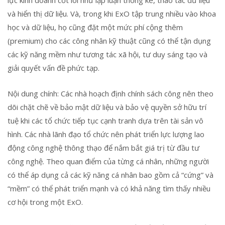
lực kinh doanh cốt lõi như lập luận thống kê, thao tác dữ liệu
và hiển thị dữ liệu. Và, trong khi ExO tập trung nhiều vào khoa
học và dữ liệu, họ cũng đặt một mức phí cộng thêm
(premium) cho các công nhân kỹ thuật cũng có thể tận dụng
các kỹ năng mềm như tương tác xã hội, tư duy sáng tạo và
giải quyết vấn đề phức tạp.
Nội dung chính: Các nhà hoạch định chính sách công nên theo
dõi chặt chẽ về bảo mật dữ liệu và bảo vệ quyền sở hữu trí
tuệ khi các tổ chức tiếp tục cạnh tranh dựa trên tài sản vô
hình. Các nhà lãnh đạo tổ chức nên phát triển lực lượng lao
động công nghệ thông thạo để nắm bắt giá trị từ đầu tư
công nghệ. Theo quan điểm của từng cá nhân, những người
có thể áp dụng cả các kỹ năng cá nhân bao gồm cả “cứng” và
“mềm” có thể phát triển mạnh và có khả năng tìm thấy nhiều
cơ hội trong một ExO.