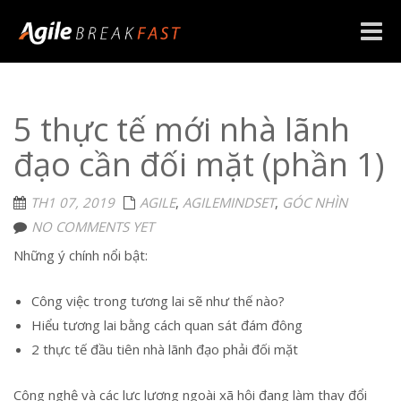
Toggle
naviga
5 thực tế mới nhà lãnh
đạo cần đối mặt (phần 1)
TH1 07, 2019
AGILE
,
AGILEMINDSET
,
GÓC NHÌN
NO COMMENTS YET
Những ý chính nổi bật:
Công việc trong tương lai sẽ như thế nào?
Hiểu tương lai bằng cách quan sát đám đông
2 thực tế đầu tiên nhà lãnh đạo phải đối mặt
Công nghệ và các lực lượng ngoài xã hội đang làm thay đổi