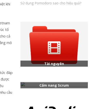
Sử dụng Pomodoro sao cho hiệu quả?
iệt khi
ietnam
rúc tổ
 cho cả
bằng mô
Tài nguyên
 tức đáp
m được
Cẩm nang Scrum
iêu
 nhu cầu