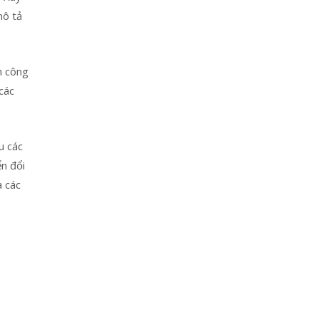
mô tả
n công
các
u các
n đổi
a các