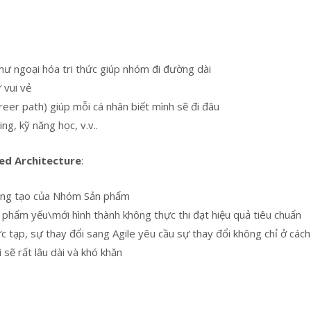
hư ngoại hóa tri thức giúp nhóm đi đường dài
 vui vẻ
er path) giúp mỗi cá nhân biết mình sẽ đi đâu
ng, kỹ năng học, v.v..
ed Architecture
:
sáng tạo của Nhóm Sản phẩm
 phẩm yếu\mới hình thành không thực thi đạt hiệu quả tiêu chuẩn
c tạp, sự thay đổi sang Agile yêu cầu sự thay đổi không chỉ ở các
 sẽ rất lâu dài và khó khăn