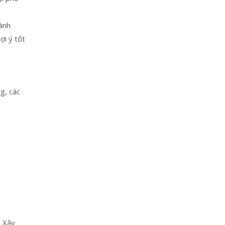
ành
ợi ý tốt
g, các
. Xây