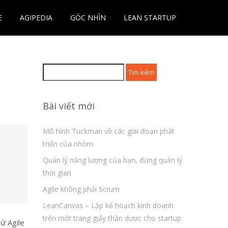
E
AGIPEDIA
GÓC NHÌN
LEAN STARTUP
Tìm
kiếm
cho:
Bài viết mới
Mô hình Tuckman về các giai đoạn phát
triển của nhóm
Quản lý năng lượng của bạn, đừng quản lý
thời gian
Agile không phải Scrum
LeanCanvas – Lập kế hoạch kinh doanh
trên một trang giấy thần dược cho startup
ừ Agile