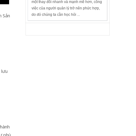
một thay đổi nhanh và mạnh mẽ hơn, công
việc của người quản lý trở nên phức hợp,
do đó chúng ta cần học hỏi ...
m Sản
 lưu
thành
ự phù