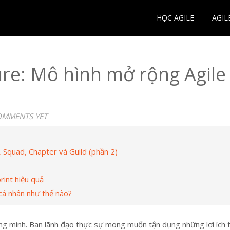
HỌC AGILE
AGIL
ure: Mô hình mở rộng Agile
OMMENTS YET
e, Squad, Chapter và Guild (phần 2)
rint hiệu quả
cá nhân như thế nào?
ng minh. Ban lãnh đạo thực sự mong muốn tận dụng những lợi ích t