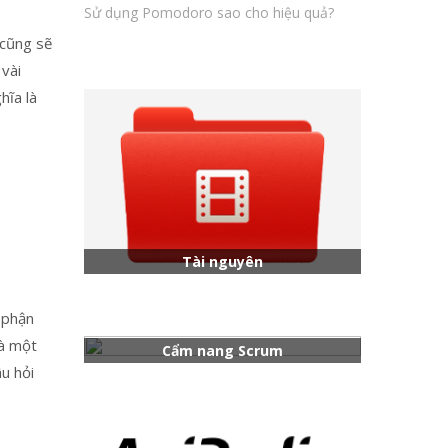
Sử dụng Pomodoro sao cho hiệu quả?
 cũng sẽ
vài
hĩa là
o
Tài nguyên
 phận
là một
Cẩm nang Scrum
u hỏi