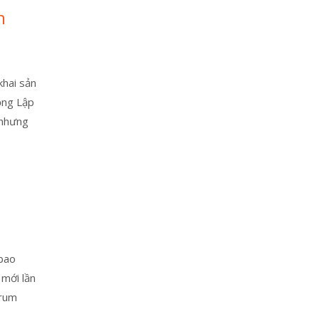
n
khai sản
ộng Lập
 nhưng
 bao
 mới lần
crum