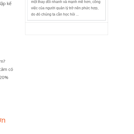
một thay đổi nhanh và mạnh mẽ hơn, công
lập kế
việc của người quản lý trở nên phức hợp,
do đó chúng ta cần học hỏi ...
óm?
 tâm có
g 20%
ơn