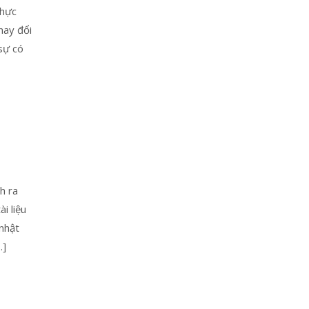
thực
hay đổi
sự có
h ra
i liệu
nhật
…]