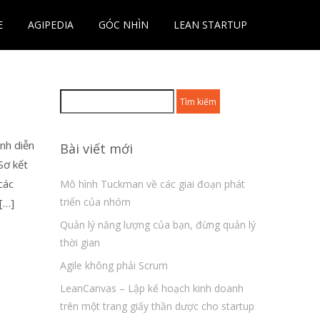
E
AGIPEDIA
GÓC NHÌN
LEAN STARTUP
Tìm
kiếm
cho:
ình diễn
Bài viết mới
Sơ kết
các
Mô hình Tuckman về các giai đoạn phát
triển của nhóm
[…]
Quản lý năng lượng của bạn, đừng quản lý
thời gian
Agile không phải Scrum
LeanCanvas – Lập kế hoạch kinh doanh
trên một trang giấy thần dược cho startup