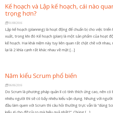
Kế hoạch và Lập kế hoạch, cái nào qua
trọng hơn?
01/08/2016
Lập kế hoạch (planning) là hoạt động để chuẩn bị cho việc triển 
xuất, trong khi đó Kế hoạch (plan) là một sản phẩm của hoạt đ
kế hoạch. Hai khái niệm này tuy liên quan rất chặt chẽ với nhau,
lại là 2 khía cạnh rất khác nhau về mặt […]
Năm kiểu Scrum phổ biến
06/06/2016
Do Scrum là phương pháp quản lí có tính thích ứng cao, nên có
nhiêu người thì sẽ có bấy nhiêu kiểu vận dụng. Nhưng với người
đầu làm quen với Scrum thì câu hỏi thường trực vẫn là “dùng S
kiểu gì cho đỡ rủi ro mà hiệu quả nhất?”. Chúng […]